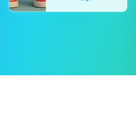
Oleksii Semeniuk
© 2019–2026 🖱️ Cursor.Style — by
Rent car in Tampa
Cách sử dụng?
Điều khoản sử dụng
Chính sách bảo mật
Chính sách cookie
Phản hồi