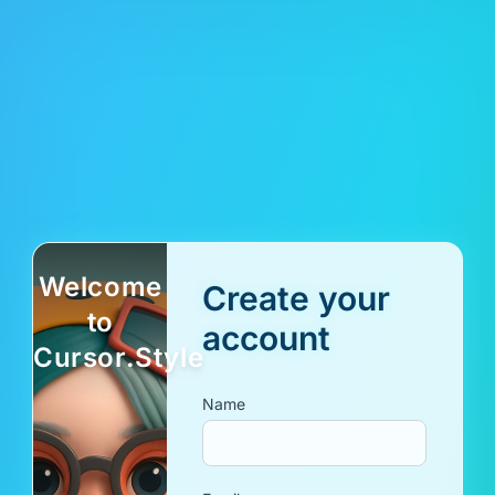
Welcome
Create your
to
account
Cursor.Style
Name