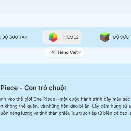
C BỘ SƯU TẬP
THEMES
BỘ SƯU 
Color Scheme
Tiếng Việt
VI
Wallpapers
Piece - Con trỏ chuột
nh vào thế giới One Piece—một cuộc hành trình đầy màu sắc t
ạn không thể quên, và những hòn đảo bí ẩn. Lấy cảm hứng từ 
uồn năng lượng và tinh thần phiêu lưu trực tiếp từ biển cả bao la