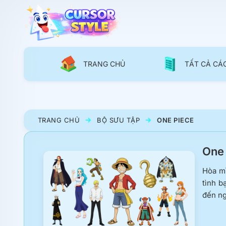
TRANG CHỦ
TẤT CẢ CÁ
TRANG CHỦ
BỘ SƯU TẬP
ONE PIECE
One 
Hòa mì
tình b
đến ng